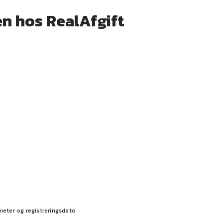
en hos RealAfgift
meter og registreringsdato