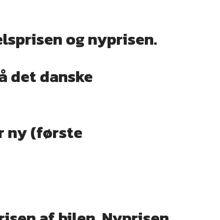
lsprisen og nyprisen.
å det danske
 ny (første
isen af bilen. Nyprisen