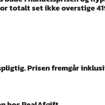
or totalt set ikke overstige 
ligtig. Prisen fremgår inklu
en hos RealAfgift