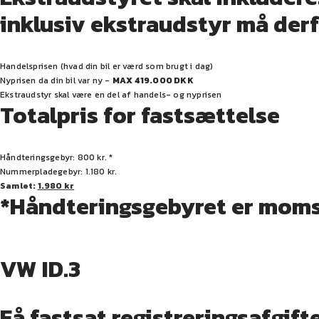
inklusiv ekstraudstyr må derf
Handelsprisen (hvad din bil er værd som brugt i dag)
Nyprisen da din bil var ny -
MAX 419.000 DKK
Ekstraudstyr skal være en del af handels- og nyprisen
Totalpris for fastsættelse
Håndteringsgebyr: 800 kr. *
Nummerpladegebyr: 1.180 kr.
Samlet:
1.980 kr
*Håndteringsgebyret er momsp
VW ID.3
Få fastsat registreringsafgift