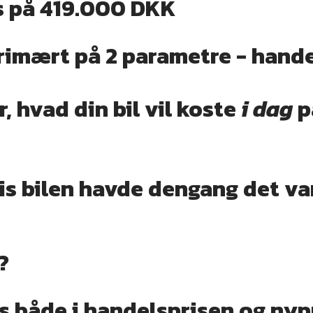
is på 419.000 DKK
rimært på 2 parametre - hande
, hvad din bil vil koste
i dag
p
s bilen havde dengang det var
?
s både i handelsprisen og nypr