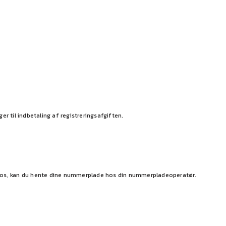
 til indbetaling af registreringsafgiften.
ra os, kan du hente dine nummerplade hos din nummerpladeoperatør.