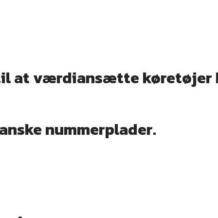
l at værdiansætte køretøjer bi
 danske nummerplader.