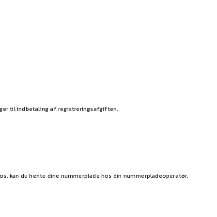
 til indbetaling af registreringsafgiften.
ra os, kan du hente dine nummerplade hos din nummerpladeoperatør.