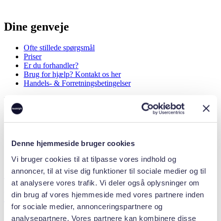
Dine genveje
Ofte stillede spørgsmål
Priser
Er du forhandler?
Brug for hjælp? Kontakt os her
Handels- & Forretningsbetingelser
Menu
Ofte stillede spørgsmål
Priser
Er du forhandler?
Denne hjemmeside bruger cookies
Brug for hjælp? Kontakt os her
Handels- & Forretningsbetingelser
Vi bruger cookies til at tilpasse vores indhold og
annoncer, til at vise dig funktioner til sociale medier og til
+45 40 50 34 46
at analysere vores trafik. Vi deler også oplysninger om
beregn@realafgift.dk
din brug af vores hjemmeside med vores partnere inden
for sociale medier, annonceringspartnere og
CVR: 44 58 81 88
analysepartnere. Vores partnere kan kombinere disse